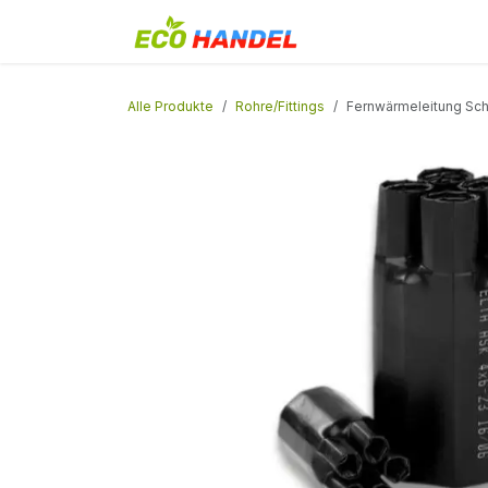
Zum Inhalt springen
Home
Shop
Alle Produkte
Rohre/Fittings
Fernwärmeleitung Sc