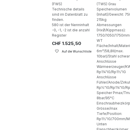
(FWS)
(TWS) Grau
Technische details
Speichervolumen
sind im Datenblatt zu
(Inhalt)/Gewicht: 75
finden.
215kg
580 ist der Nenninhalt
Abmessungen
-0, -1, -2 ist die anzahl
(HxØ/Kippmass):
Register
1750/1050/1750mm
WT
CHF
1.525,50
Fläche/Inhalt/Materi
6m²/58,8ll(max.
Auf die Wunschliste
10bar)/Stahl schwar
Anschlüsse
Wärmeerzeuger/K
Rp1¼"IG/Rp1½"IG
Anschlüsse
Fühler/Anode/Zirkul
Rp½"IG/Rp1¼"IG/Rp
Speicher Pmax/Tm
8bar/95°C
Einschraubheizkör
Grösse/max
Tiefe/Position:
Rp1½"IG/700mm/Mi
Unten
Flanschheizkörper