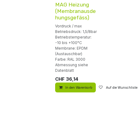
MAG Heizung
(Membranausde
hungsgefäss)
Vordruck / max
Betriebsdruck: 1,5/8bar
Betriebstemperatur:
-10 bis +100°C
Membrane: EPDM
(Austauschbar)
Farbe: RAL 3000
Abmessung siehe
Datenblatt
CHF
36,14
In den Warenkorb
Auf die Wunschliste