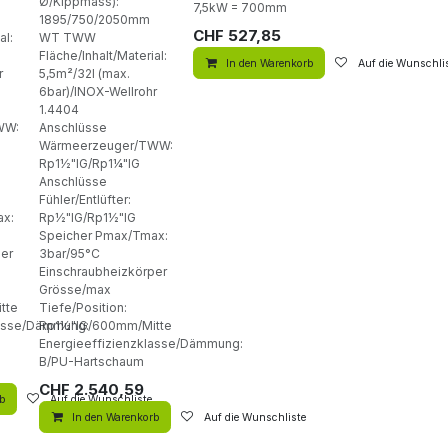
Ø/Kippmass):
7,5kW = 700mm
1895/750/2050mm
CHF
527,85
al:
WT TWW
Fläche/Inhalt/Material:
In den Warenkorb
Auf die Wunschli
r
5,5m²/32l (max.
6bar)/INOX-Wellrohr
1.4404
WW:
Anschlüsse
Wärmeerzeuger/TWW:
Rp1½"IG/Rp1¼"IG
Anschlüsse
Fühler/Entlüfter:
ax:
Rp½"IG/Rp1½"IG
Speicher Pmax/Tmax:
per
3bar/95°C
Einschraubheizkörper
Grösse/max
tte
Tiefe/Position:
lasse/Dämmung:
Rp1½"IG/600mm/Mitte
Energieeffizienzklasse/Dämmung:
B/PU-Hartschaum
CHF
2.540,59
rb
Auf die Wunschliste
In den Warenkorb
Auf die Wunschliste