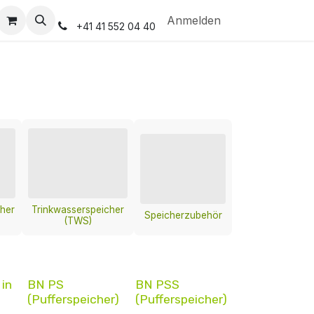
Anmelden
+41 41 552 04 40
her
Trinkwasserspeicher
Speicherzubehör
(TWS)
in
BN PS
BN PSS
(Pufferspeicher)
(Pufferspeicher)