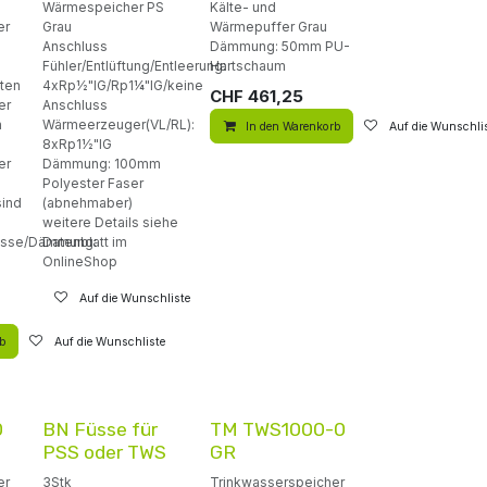
Wärmespeicher PS
Kälte- und
er
Grau
Wärmepuffer Grau
Anschluss
Dämmung: 50mm PU-
)
Fühler/Entlüftung/Entleerung:
Hartschaum
nten
4xRp½"IG/Rp1¼"IG/keine
CHF
461,25
er
Anschluss
n
Wärmeerzeuger(VL/RL):
In den Warenkorb
Auf die Wunschli
8xRp1½"IG
er
Dämmung: 100mm
Polyester Faser
sind
(abnehmaber)
weitere Details siehe
lasse/Dämmung:
Datenblatt im
OnlineShop
Auf die Wunschliste
rb
Auf die Wunschliste
0
BN Füsse für
TM TWS1000-0
PSS oder TWS
GR
er
3Stk
Trinkwasserspeicher