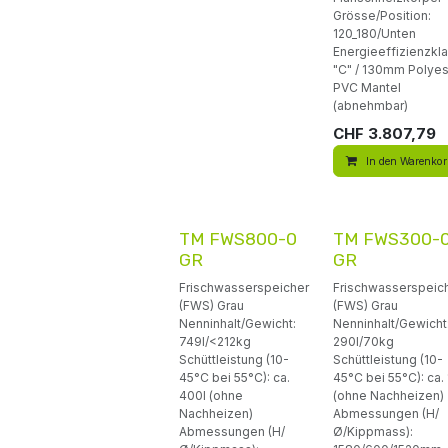
Grösse/Position:
120_180/Unten
Energieeffizienzk
"C" / 130mm Polyes
PVC Mantel
(abnehmbar)
CHF
3.807,79
In den Warenko
TM FWS800-0
TM FWS300-
GR
GR
Frischwasserspeicher
Frischwasserspeic
(FWS) Grau
(FWS) Grau
Nenninhalt/Gewicht:
Nenninhalt/Gewicht
749l/<212kg
290l/70kg
Schüttleistung (10-
Schüttleistung (10-
45°C bei 55°C): ca.
45°C bei 55°C): ca. 
400l (ohne
(ohne Nachheizen)
Nachheizen)
Abmessungen (H/
Abmessungen (H/
Ø/Kippmass):