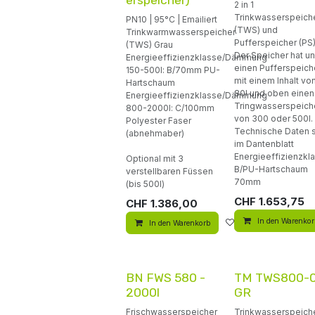
erspeicher)
2 in 1
Trinkwasserspeich
PN10 | 95°C | Emailiert
(TWS) und
Trinkwarmwasserspeicher
Pufferspeicher (PS
(TWS) Grau
Der Speicher hat u
Energieeffizienzklasse/Dämmung
einen Pufferspeich
150-500l: B/70mm PU-
mit einem Inhalt vo
Hartschaum
80l und oben einen
Energieeffizienzklasse/Dämmung
Tringwasserspeich
800-2000l: C/100mm
von 300 oder 500l.
Polyester Faser
Technische Daten 
(abnehmaber)
im Dantenblatt
Energieeffizienzk
Optional mit 3
B/PU-Hartschaum
verstellbaren Füssen
70mm
(bis 500l)
CHF
1.653,75
CHF
1.386,00
In den Warenko
In den Warenkorb
Auf die Wunschliste
BN FWS 580 -
TM TWS800-
2000l
GR
Frischwasserspeicher
Trinkwasserspeich