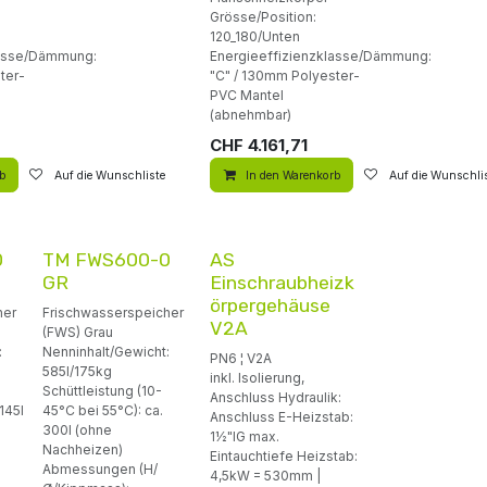
Grösse/Position:
120_180/Unten
lasse/Dämmung:
Energieeffizienzklasse/Dämmung:
ter-
"C" / 130mm Polyester-
PVC Mantel
(abnehmbar)
CHF
4.161,71
rb
Auf die Wunschliste
In den Warenkorb
Auf die Wunschli
0
TM FWS600-0
AS
GR
Einschraubheizk
örpergehäuse
her
Frischwasserspeicher
V2A
(FWS) Grau
:
Nenninhalt/Gewicht:
PN6 ¦ V2A
585l/175kg
inkl. Isolierung,
Schüttleistung (10-
Anschluss Hydraulik:
145l
45°C bei 55°C): ca.
Anschluss E-Heizstab:
300l (ohne
1½"IG max.
Nachheizen)
Eintauchtiefe Heizstab:
Abmessungen (H/
4,5kW = 530mm |