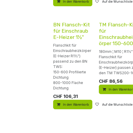
In den Warenkorb
Auf die Wunschliste
BN Flansch-Kit
TM Flansch-K
für Einschraub
für
E-Heizer 1½"
Einschraubhe
örper 150-600
Flanschkit für
Einschraubheizkörper
180mm ¦ M10 ¦ R1½"
(E-Heizer R1½")
Flanschkit für
passend zu den BN
Einschraubheizkör
TWS:
(E-Heizer) passen 
150-600 Profilierte
den TM TWS200-1
Dichtung
CHF
86,56
800-1000 Flache
Dichtung
In den Warenko
CHF
106,31
In den Warenkorb
Auf die Wunschliste