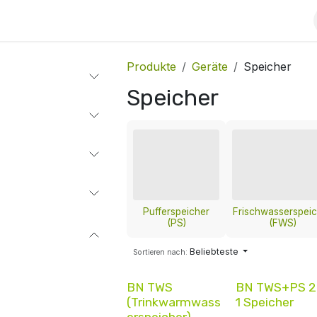
Kontakt
Jobs
Blog
Produkte
Geräte
Speicher
Speicher
Pufferspeicher
Frischwasserspeic
(PS)
(FWS)
Beliebteste
Sortieren nach:
BN TWS
BN TWS+PS 2 
(Trinkwarmwass
1 Speicher