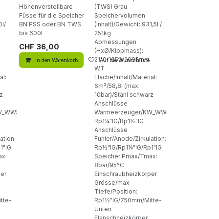
Höhenverstellbare
(TWS) Grau
Füsse für die Speicher
Speichervolumen
0l/
BN PSS oder BN TWS
(Inhalt)/Gewicht: 931,5l /
bis 600l
251kg
Abmessungen
CHF
36,00
(HxØ/Kippmass):
2110/1050/2095mm
In den Warenkorb
Auf die Wunschliste
WT
al:
Fläche/Inhalt/Material:
6m²/58,8l (max.
z
10bar)/Stahl schwarz
Anschlüsse
W_WW:
Wärmeerzeuger/KW_WW:
Rp1¼"IG/Rp1½"IG
Anschlüsse
ation:
Fühler/Anode/Zirkulation:
1"IG
Rp½"IG/Rp1¼"IG/Rp1"IG
ax:
Speicher Pmax/Tmax:
8bar/95°C
per
Einschraubheizkörper
Grösse/max
Tiefe/Position:
tte-
Rp1½"IG/750mm/Mitte-
Unten
Flanschheizkörper