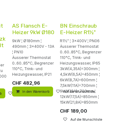
it
AS Flansch E-
BN Einschraub
Heizer 9kW Ø180
E-Heizer R1½"
izk
9kW ¦ Ø180mm ¦
R1½" ¦ 3x400V ¦ PN06
lt
490mm ¦ 3x400V - 13A
Äusserer Thermostat
¦ PN10
0..60..85°C, Begrenzer
Äusserer Thermostat
110°C, Trink- und
0..60..85°C, Begrenzer
Heizungswasser, IP65
per
110°C, Trink- und
3kW(4,35A)=300mm ¦
zu
Heizungswasser, IP21
4,5kW(6,5A)=450mm ¦
000
6kW(8,7A)=600mm ¦
CHF
482,96
7,5kW(11A)=700mm ¦
9kW(13A)=700mm ¦
In den Warenkorb
Auf die Wunschliste
rb
Auf die Wunschliste
12kW(17,5A)=850mm ¦
15kW(21,8A)=850mm
CHF
189,00
Auf die Wunschliste