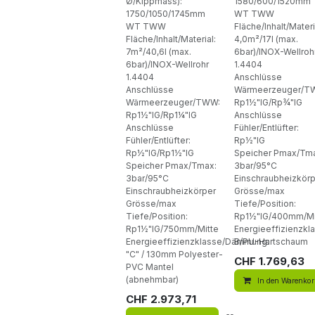
Ø/Kippmass):
1580/600/1520mm
1750/1050/1745mm
WT TWW
WT TWW
Fläche/Inhalt/Materi
Fläche/Inhalt/Material:
4,0m²/17l (max.
7m²/40,6l (max.
6bar)/INOX-Wellroh
6bar)/INOX-Wellrohr
1.4404
1.4404
Anschlüsse
Anschlüsse
Wärmeerzeuger/T
Wärmeerzeuger/TWW:
Rp1½"IG/Rp¾"IG
Rp1½"IG/Rp1¼"IG
Anschlüsse
Anschlüsse
Fühler/Entlüfter:
Fühler/Entlüfter:
Rp½"IG
Rp½"IG/Rp1½"IG
Speicher Pmax/Tm
Speicher Pmax/Tmax:
3bar/95°C
3bar/95°C
Einschraubheizkör
Einschraubheizkörper
Grösse/max
Grösse/max
Tiefe/Position:
Tiefe/Position:
Rp1½"IG/400mm/Mi
Rp1½"IG/750mm/Mitte
Energieeffizienzk
Energieeffizienzklasse/Dämmung:
B/PU-Hartschaum
"C" / 130mm Polyester-
CHF
1.769,63
PVC Mantel
(abnehmbar)
In den Warenko
CHF
2.973,71