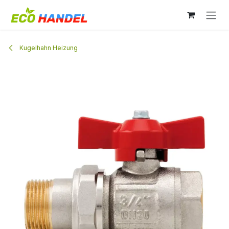
Zum Inhalt springen
Kugelhahn Heizung