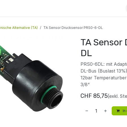
Kontakt
Jobs
Blog
nische Alternative (TA)
TA Sensor Drucksensor PRS0-6-DL
TA Sensor
DL
PRS0-6DL: mit Adapte
DL-Bus (Buslast 13%)
12bar Temperaturber
3/8“
CHF
85,75
(exkl. St
In