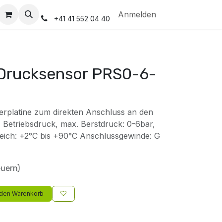
Anmelden
+41 41 552 04 40
 Drucksensor PRS0-6-
rplatine zum direkten Anschluss an den
 Betriebsdruck, max. Berstdruck: 0-6bar,
eich: +2°C bis +90°C Anschlussgewinde: G
euern)
 den Warenkorb