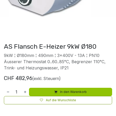
AS Flansch E-Heizer 9kW Ø180
9kW ¦ Ø180mm ¦ 490mm ¦ 3x400V - 13A ¦ PN10
Äusserer Thermostat 0..60..85°C, Begrenzer 110°C,
Trink- und Heizungswasser, IP21
CHF
482,96
(exkl. Steuern)
In den Warenkorb
Auf die Wunschliste