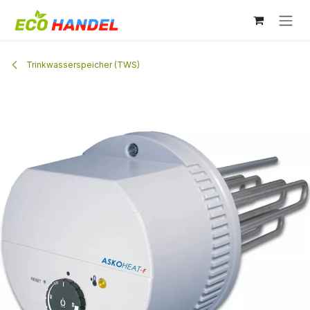
Zum Inhalt springen
Trinkwasserspeicher (TWS)