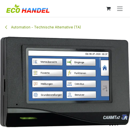
Zum Inhalt springen
Automation - Technische Alternative (TA)