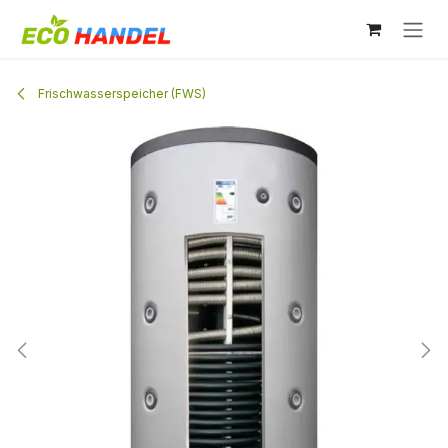
Zum Inhalt springen
Frischwasserspeicher (FWS)