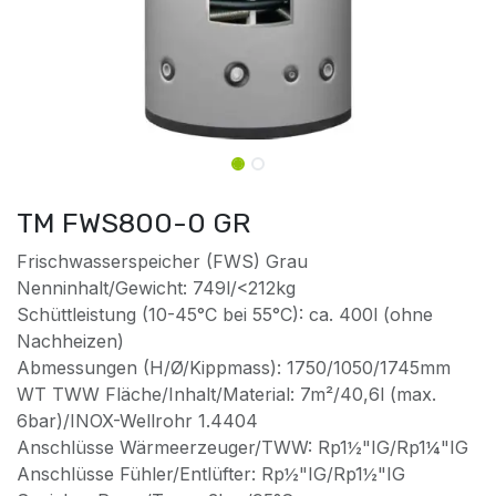
TM FWS800-0 GR
Frischwasserspeicher (FWS) Grau
Nenninhalt/Gewicht: 749l/<212kg
Schüttleistung (10-45°C bei 55°C): ca. 400l (ohne
Nachheizen)
Abmessungen (H/Ø/Kippmass): 1750/1050/1745mm
WT TWW Fläche/Inhalt/Material: 7m²/40,6l (max.
6bar)/INOX-Wellrohr 1.4404
Anschlüsse Wärmeerzeuger/TWW: Rp1½"IG/Rp1¼"IG
Anschlüsse Fühler/Entlüfter: Rp½"IG/Rp1½"IG