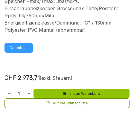
Speicher Pmax/Tmax: 3bar/95°C
Einschraubheizkörper Grösse/max Tiefe/Position:
Rp1½"IG/750mm/Mitte
Energieeffizienzklasse/Dämmung: "C" / 130mm
Polyester-PVC Mantel (abnehmbar)
Datenblatt
CHF
2.973,71
(exkl. Steuern)
In den Warenkorb
Auf die Wunschliste